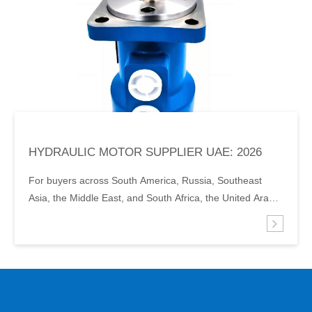
HYDRAULIC MOTOR SUPPLIER UAE: 2026
GLOBAL SOURCING GUIDE FOR EMERGING
For buyers across South America, Russia, Southeast
MARKETS
Asia, the Middle East, and South Africa, the United Arab
Emirates has become a strategic hub for sourcing
industrial components. Hydraulic motors are no
exception. The UAE's free zones, world-class ports, and
proximity to manufacturing centers in Europe…