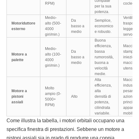
compatte
RPM)
coclee, a
per la sua
potenza.
Medio-
Ventilator
Da
Semplice,
Motoriduttore
alto (500-
trasportat
basso a
economico
esterno
4000
leggeri,
medio
e robusto.
giri/min.)
servoster
Buona
efficienza,
Macchine
Medio-
Da
bassa
stampagg
Motore a
alto (100-
basso a
rumorosità,
iniezione
palette
4000
medio
buona a
macchin
giri/min.)
velocità
utensili.
medie.
Alta
Macchina
efficienza,
industrial
Molto
Motore a
alta
pesanti,
ampio (0-
pistoni
Alto
densità di
azioname
5000+
assiali
potenza,
principali
RPM)
cilindrata
apparecc
variabile.
mobili.
Come illustra la tabella, i motori orbitali occupano una
specifica finestra di prestazioni. Sebbene un motore a
pistoni assiali sia in grado di produrre una coppia