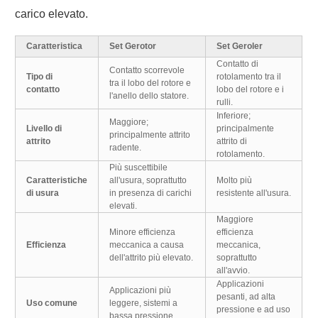
carico elevato.
Caratteristica
Set Gerotor
Set Geroler
Contatto di
Contatto scorrevole
Tipo di
rotolamento tra il
tra il lobo del rotore e
contatto
lobo del rotore e i
l'anello dello statore.
rulli.
Inferiore;
Maggiore;
Livello di
principalmente
principalmente attrito
attrito
attrito di
radente.
rotolamento.
Più suscettibile
Caratteristiche
all'usura, soprattutto
Molto più
di usura
in presenza di carichi
resistente all'usura.
elevati.
Maggiore
Minore efficienza
efficienza
Efficienza
meccanica a causa
meccanica,
dell'attrito più elevato.
soprattutto
all'avvio.
Applicazioni
Applicazioni più
pesanti, ad alta
Uso comune
leggere, sistemi a
pressione e ad uso
bassa pressione.