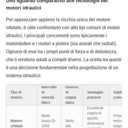
Uno sguardo comparativo alle tecnologie dei
motori idraulici
Per apprezzare appieno la nicchia unica del motore
orbitale, è utile confrontarlo con altri tipi comuni di motori
idraulici. I principali concorrenti sono tipicamente i
motoriduttori e i motori a pistoni (sia assiali che radiali).
Ognuno di essi ha i propri punti di forza e di debolezza,
che li rendono adatti a compiti diversi. La scelta tra questi
è una decisione fondamentale nella progettazione di un
sistema idraulico.
Intervallo
Gamma
Tipo di
di
di
Vantaggio
Applicaz
motore
velocità
coppia
primario
comune
tipico
tipica
Eccellente
coppia di
Molto
Propulsio
spunto,
Motore
basso (0-
Molto
veicoli,
dimensioni
orbitale
1000
alto
trasportat