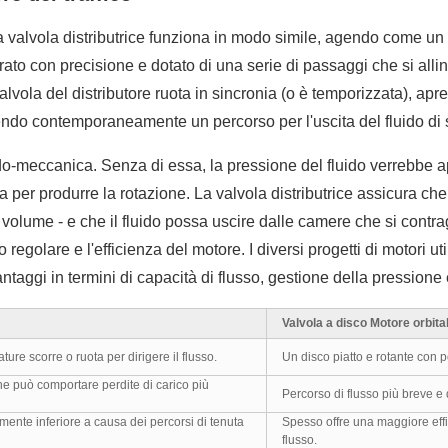
alvola distributrice funziona in modo simile, agendo come un sofi
avorato con precisione e dotato di una serie di passaggi che si al
valvola del distributore ruota in sincronia (o è temporizzata), a
rendo contemporaneamente un percorso per l'uscita del fluido di 
do-meccanica. Senza di essa, la pressione del fluido verrebbe app
a per produrre la rotazione. La valvola distributrice assicura ch
olume - e che il fluido possa uscire dalle camere che si contra
egolare e l'efficienza del motore. I diversi progetti di motori uti
ntaggi in termini di capacità di flusso, gestione della pressione 
Valvola a disco Motore orbita
ture scorre o ruota per dirigere il flusso.
Un disco piatto e rotante con p
he può comportare perdite di carico più
Percorso di flusso più breve e 
mente inferiore a causa dei percorsi di tenuta
Spesso offre una maggiore effi
flusso.