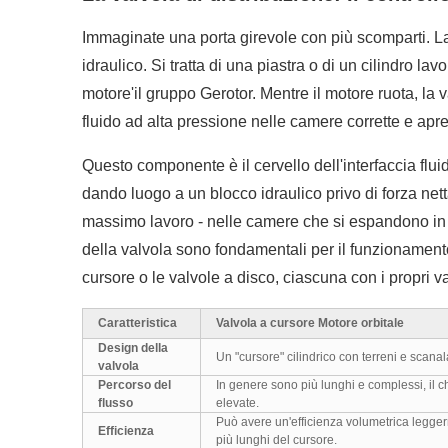
Immaginate una porta girevole con più scomparti. La v
idraulico. Si tratta di una piastra o di un cilindro l
motore'il gruppo Gerotor. Mentre il motore ruota, la 
fluido ad alta pressione nelle camere corrette e ap
Questo componente è il cervello dell'interfaccia flui
dando luogo a un blocco idraulico privo di forza nett
massimo lavoro - nelle camere che si espandono in v
della valvola sono fondamentali per il funzionamento r
cursore o le valvole a disco, ciascuna con i propri va
Caratteristica
Valvola a cursore Motore orbitale
Design della
Un "cursore" cilindrico con terreni e scanala
valvola
Percorso del
In genere sono più lunghi e complessi, il c
flusso
elevate.
Può avere un'efficienza volumetrica legger
Efficienza
più lunghi del cursore.