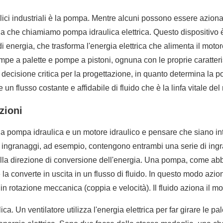
raulici industriali è la pompa. Mentre alcuni possono essere azio
lla che chiamiamo pompa idraulica elettrica. Questo dispositivo è 
di energia, che trasforma l'energia elettrica che alimenta il moto
pe a palette e pompe a pistoni, ognuna con le proprie caratteris
ecisione critica per la progettazione, in quanto determina la pot
e un flusso costante e affidabile di fluido che è la linfa vitale de
zioni
a pompa idraulica e un motore idraulico e pensare che siano in
ingranaggi, ad esempio, contengono entrambi una serie di ingran
ella direzione di conversione dell'energia. Una pompa, come abb
a converte in uscita in un flusso di fluido. In questo modo aziona 
a in rotazione meccanica (coppia e velocità). Il fluido aziona il mo
ca. Un ventilatore utilizza l'energia elettrica per far girare le p