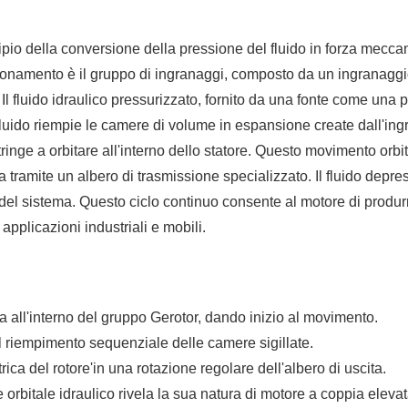
ncipio della conversione della pressione del fluido in forza mecc
zionamento è il gruppo di ingranaggi, composto da un ingranaggio
 Il fluido idraulico pressurizzato, fornito da una fonte come una 
luido riempie le camere di volume in espansione create dall'ingra
stringe a orbitare all'interno dello statore. Questo movimento orbi
ita tramite un albero di trasmissione specializzato. Il fluido d
o del sistema. Questo ciclo continuo consente al motore di produ
 applicazioni industriali e mobili.
rza all'interno del gruppo Gerotor, dando inizio al movimento.
 dal riempimento sequenziale delle camere sigillate.
ica del rotore'in una rotazione regolare dell'albero di uscita.
bitale idraulico rivela la sua natura di motore a coppia elevat