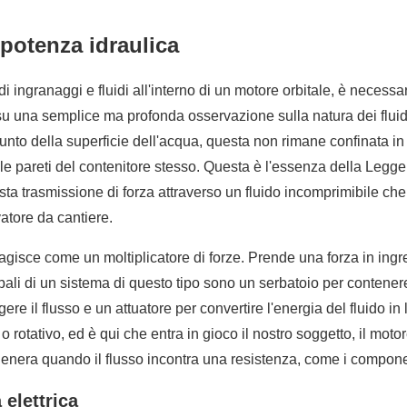
potenza idraulica
di ingranaggi e fluidi all'interno di un motore orbitale, è neces
a su una semplice ma profonda osservazione sulla natura dei flui
unto della superficie dell'acqua, questa non rimane confinata in
alle pareti del contenitore stesso. Questa è l'essenza della Legg
ta trasmissione di forza attraverso un fluido incomprimibile che 
vatore da cantiere.
gisce come un moltiplicatore di forze. Prende una forza in ingre
pali di un sistema di questo tipo sono un serbatoio per contenere 
igere il flusso e un attuatore per convertire l'energia del fluido
 o rotativo, ed è qui che entra in gioco il nostro soggetto, il mo
genera quando il flusso incontra una resistenza, come i componen
 elettrica