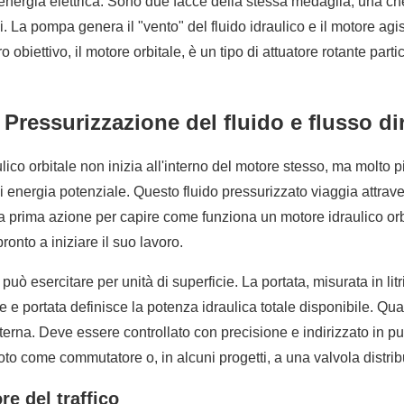
are energia elettrica. Sono due facce della stessa medaglia, una c
i. La pompa genera il "vento" del fluido idraulico e il motore agi
ro obiettivo, il motore orbitale, è un tipo di attuatore rotante par
 Pressurizzazione del fluido e flusso di
aulico orbitale non inizia all'interno del motore stesso, ma molt
 di energia potenziale. Questo fluido pressurizzato viaggia attrave
a prima azione per capire come funziona un motore idraulico orbit
onto a iniziare il suo lavoro.
uò esercitare per unità di superficie. La portata, misurata in litr
e portata definisce la potenza idraulica totale disponibile. Qua
terna. Deve essere controllato con precisione e indirizzato in pu
oto come commutatore o, in alcuni progetti, a una valvola distribu
re del traffico