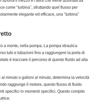
he aziona il mezzo e l'altra che viene azionata da
sce come "turbina", sfruttando quel flusso per
ticolarmente elegante ed efficace, una "turbina"
retto
o più a monte, nella pompa. La pompa idraulica
rso tubi e tubazioni fino a raggiungere la porta di
ale è tracciare il percorso di questo fluido ad alta
i al minuto o galloni al minuto, determina la velocità
ndo raggiunge il motore, questo flusso di fluido
nti specifici in momenti specifici. Questo compito
trice.