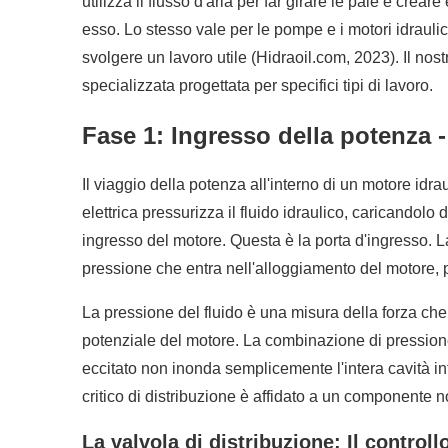
utilizza il flusso d'aria per far girare le pale e cre
esso. Lo stesso vale per le pompe e i motori idraulic
svolgere un lavoro utile (Hidraoil.com, 2023). Il nost
specializzata progettata per specifici tipi di lavoro.
Fase 1: Ingresso della potenza -
Il viaggio della potenza all'interno di un motore idr
elettrica pressurizza il fluido idraulico, caricandolo
ingresso del motore. Questa è la porta d'ingresso. L
pressione che entra nell'alloggiamento del motore, pr
La pressione del fluido è una misura della forza che p
potenziale del motore. La combinazione di pressione 
eccitato non inonda semplicemente l'intera cavità in
critico di distribuzione è affidato a un componente n
La valvola di distribuzione: Il controllo