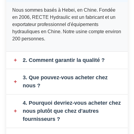
Nous sommes basés à Hebei, en Chine. Fondée
en 2006, RECTE Hydraulic est un fabricant et un
exportateur professionnel d'équipements
hydrauliques en Chine. Notre usine compte environ
200 personnes.
+
2. Comment garantir la qualité ?
Il y a toujours un échantillon de préproduction avant
3. Que pouvez-vous acheter chez
+
la production en série ;
nous ?
L'inspection finale est toujours effectuée avant
l'expédition ;
Pompe hydraulique
,
Moteur hydraulique
,
Unité de
4. Pourquoi devriez-vous acheter chez
commande de la direction hydraulique
.
+
nous plutôt que chez d'autres
fournisseurs ?