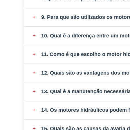
rotação para acionar máquinas.
+
9. Para que são utilizados os motor
Os três tipos principais são os motores de eng
adequadas a aplicações específicas.
+
10. Qual é a diferença entre um mo
São amplamente utilizados em máquinas de const
aplicações marítimas.
+
11. Como é que escolho o motor hid
Uma bomba hidráulica converte energia mecânica
mecânica.
+
12. Quais são as vantagens dos mo
Os principais factores incluem o binário necessá
consulta de um fornecedor garante a melhor co
+
13. Qual é a manutenção necessári
Proporcionam um binário elevado a baixas veloc
+
14. Os motores hidráulicos podem 
A manutenção regular inclui a verificação dos nív
+
15. Quais são as causas da avaria 
Sim, a maioria dos motores hidráulicos são conce