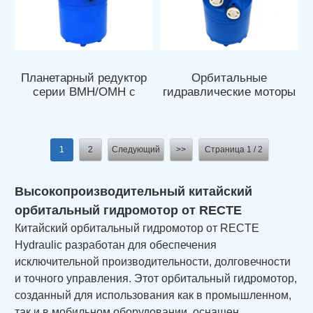
Планетарный редуктор
Орбитальные
серии BMH/OMH с
гидравлические моторы
орбитальным
серии BMHD
гидромотором
1
2
Следующий
>>
Страница 1 / 2
Высокопроизводительный китайский
орбитальный гидромотор от RECTE
Китайский орбитальный гидромотор от RECTE
Hydraulic разработан для обеспечения
исключительной производительности, долговечности
и точного управления. Этот орбитальный гидромотор,
созданный для использования как в промышленном,
так и в мобильном оборудовании, оснащен