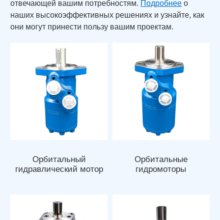
отвечающей вашим потребностям.
Подробнее
о
наших высокоэффективных решениях и узнайте, как
они могут принести пользу вашим проектам.
Орбитальный
Орбитальные
гидравлический мотор
гидромоторы
серии BMP/OMP/JH/BM1
BMR/OMR/JS/BM2 серии
- Гидравлический мотор
BMR
OMP 100