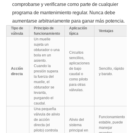
comprobarse y verificarse como parte de cualquier
programa de mantenimiento regular. Nunca debe
aumentarse arbitrariamente para ganar más potencia.
Tipo de
Principio de
Aplicación
Ventajas
válvula
funcionamiento
típica
Un muelle
sujeta un
obturador o una
Circuitos
bola en un
sencillos,
asiento.
aplicaciones
Cuando la
Acción
de bajo
Sencillo, rápido
presión supera
directa
caudal o
y barato.
la fuerza del
como piloto
muelle, el
para otras
obturador se
válvulas.
levanta,
purgando el
caudal.
Una pequeña
válvula de alivio
Funcionamiento
de acción
Alivio del
estable, puede
directa (el
sistema
manejar
piloto) controla
principal en
grandes