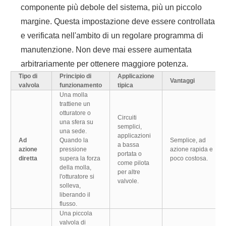
componente più debole del sistema, più un piccolo
margine. Questa impostazione deve essere controllata
e verificata nell'ambito di un regolare programma di
manutenzione. Non deve mai essere aumentata
arbitrariamente per ottenere maggiore potenza.
Tipo di
Principio di
Applicazione
Vantaggi
valvola
funzionamento
tipica
Una molla
trattiene un
otturatore o
Circuiti
una sfera su
semplici,
una sede.
applicazioni
Ad
Quando la
Semplice, ad
a bassa
azione
pressione
azione rapida e
portata o
diretta
supera la forza
poco costosa.
come pilota
della molla,
per altre
l'otturatore si
valvole.
solleva,
liberando il
flusso.
Una piccola
valvola di