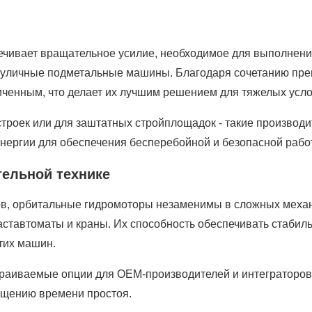
ечивает вращательное усилие, необходимое для выполнени
 уличные подметальные машины. Благодаря сочетанию прев
иченным, что делает их лучшим решением для тяжелых усл
строек или для заштатных стройплощадок - такие производит
энергии для обеспечения бесперебойной и безопасной раб
тельной технике
в, орбитальные гидромоторы незаменимы в сложных механи
ставтоматы и краны. Их способность обеспечивать стаби
тих машин.
страиваемые опции для OEM-производителей и интеграторо
ращению времени простоя.