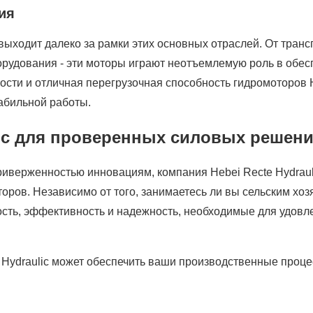
ия
ыходит далеко за рамки этих основных отраслей. От тран
орудования - эти моторы играют неотъемлемую роль в обес
сти и отличная перегрузочная способность гидромоторов H
абильной работы.
lic для проверенных силовых решен
иверженностью инновациям, компания Hebei Recte Hydraul
ров. Независимо от того, занимаетесь ли вы сельским хоз
ость, эффективность и надежность, необходимые для удо
te Hydraulic может обеспечить ваши производственные про