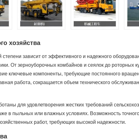
го хозяйства
й степени зависит от эффективного и надежного оборудова
ики. От зерноуборочных комбайнов и сеялок до роторных к
твие ключевые компоненты, требующие постоянного вращени
лавная работа, сокращается объем технического обслужива
аботаны для удовлетворения жестких требований сельскохо
аже в пыльных или влажных условиях. Возможность точног
озяйственных работ, требующих высокой надежности.
тва