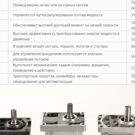
П
Привод машин, колес или роторных систем
ц
Управляется путем регулирования потока жидкости
У
О
Обеспечивает высокий крутящий момент на низкой скорости
к
Высокая эффективность преобразования энергии жидкости в
Э
движение
(
В комплект входят роторы, поршни, лопатки и статоры
В
Для управления вращением используются клапаны
И
управления потоком
Выполняет механические задачи (например, вращение,
С
приведение в действие).
Транспортные средства, конвейеры, экскаваторы,
П
оборудование для автоматизации
ги