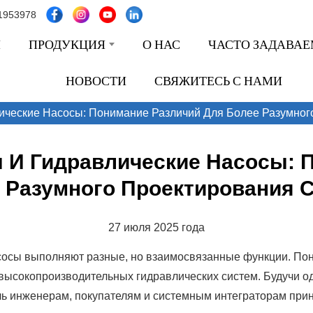
1953978
Я
ПРОДУКЦИЯ
О НАС
ЧАСТО ЗАДАВА
НОВОСТИ
СВЯЖИТЕСЬ С НАМИ
ические Насосы: Понимание Различий Для Более Разумног
 И Гидравлические Насосы: 
 Разумного Проектирования 
27 июля 2025 года
асосы выполняют разные, но взаимосвязанные функции. По
высокопроизводительных гидравлических систем. Будучи о
очь инженерам, покупателям и системным интеграторам пр