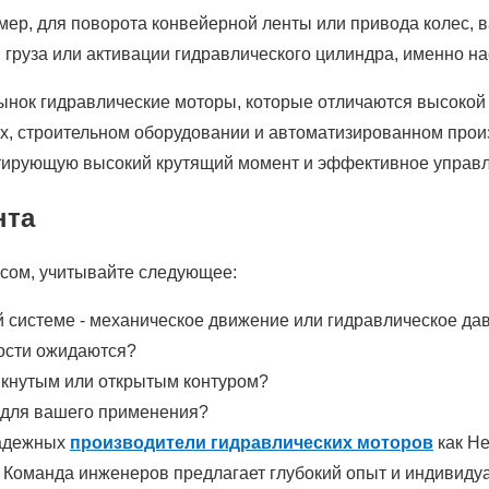
р, для поворота конвейерной ленты или привода колес, ва
 груза или активации гидравлического цилиндра, именно н
рынок гидравлические моторы, которые отличаются высокой 
х, строительном оборудовании и автоматизированном прои
нтирующую высокий крутящий момент и эффективное управл
нта
сом, учитывайте следующее:
й системе - механическое движение или гидравлическое да
ности ожидаются?
мкнутым или открытым контуром?
я для вашего применения?
надежных
производители гидравлических моторов
как He
. Команда инженеров предлагает глубокий опыт и индивид