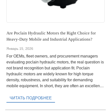
Are Poclain Hydraulic Motors the Right Choice for
Heavy-Duty Mobile and Industrial Applications?
Январь 15, 2026
For OEMs, fleet owners, and procurement managers
evaluating poclain hydraulic motors, the real question is
not brand recognition but application fit. Poclain
hydraulic motors are widely known for high torque
density, robustness, and suitability for demanding
mobile equipment. In short, they are often an excellent
choice for off-road machinery, construction equipment,
and agricultural applications where […]
ЧИТАТЬ ПОДРОБНЕЕ