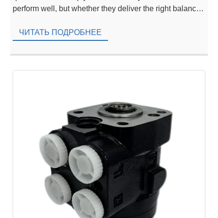
perform well, but whether they deliver the right balance
of torque density, durability, efficiency, and lifecycle cost
for specific applications. For B2B buyers, […]
ЧИТАТЬ ПОДРОБНЕЕ