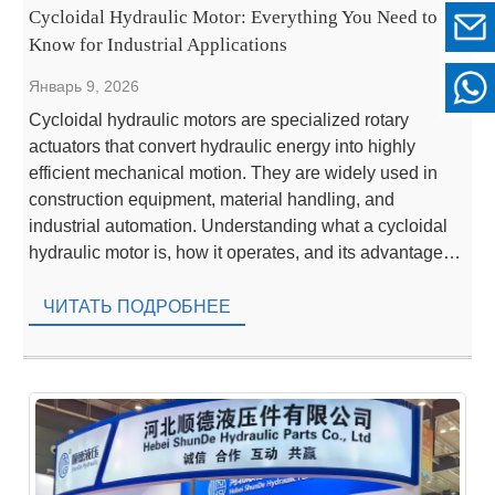
Cycloidal Hydraulic Motor: Everything You Need to
Know for Industrial Applications
Январь 9, 2026
Cycloidal hydraulic motors are specialized rotary
actuators that convert hydraulic energy into highly
efficient mechanical motion. They are widely used in
construction equipment, material handling, and
industrial automation. Understanding what a cycloidal
hydraulic motor is, how it operates, and its advantages
helps decision-makers select the right solution for their
heavy-duty machinery needs. How Cycloidal Hydraulic
ЧИТАТЬ ПОДРОБНЕЕ
[…]