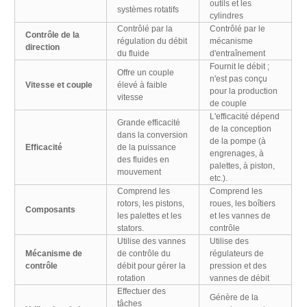
outils et les
systèmes rotatifs
cylindres
Contrôlé par la
Contrôlé par le
Contrôle de la
régulation du débit
mécanisme
direction
du fluide
d'entraînement
Fournit le débit ;
Offre un couple
n'est pas conçu
Vitesse et couple
élevé à faible
pour la production
vitesse
de couple
L'efficacité dépend
Grande efficacité
de la conception
dans la conversion
de la pompe (à
Efficacité
de la puissance
engrenages, à
des fluides en
palettes, à piston,
mouvement
etc.).
Comprend les
Comprend les
rotors, les pistons,
roues, les boîtiers
Composants
les palettes et les
et les vannes de
stators.
contrôle
Utilise des vannes
Utilise des
Mécanisme de
de contrôle du
régulateurs de
contrôle
débit pour gérer la
pression et des
rotation
vannes de débit
Effectuer des
Génère de la
tâches