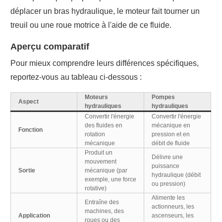
déplacer un bras hydraulique, le moteur fait tourner un
treuil ou une roue motrice à l'aide de ce fluide.
Aperçu comparatif
Pour mieux comprendre leurs différences spécifiques,
reportez-vous au tableau ci-dessous :
Moteurs
Pompes
Aspect
hydrauliques
hydrauliques
Convertir l'énergie
Convertir l'énergie
des fluides en
mécanique en
Fonction
rotation
pression et en
mécanique
débit de fluide
Produit un
Délivre une
mouvement
puissance
Sortie
mécanique (par
hydraulique (débit
exemple, une force
ou pression)
rotative)
Alimente les
Entraîne des
actionneurs, les
machines, des
Application
ascenseurs, les
roues ou des