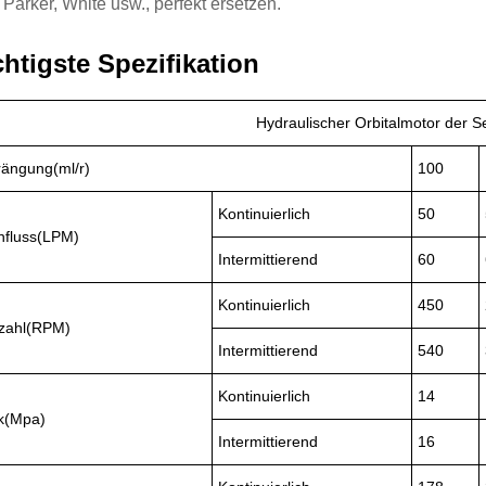
 Parker, White usw., perfekt ersetzen.
htigste Spezifikation
Hydraulischer Orbitalmotor der 
rängung(ml/r)
100
Kontinuierlich
50
hfluss(LPM)
Intermittierend
60
Kontinuierlich
450
zahl(RPM)
Intermittierend
540
Kontinuierlich
14
k(Mpa)
Intermittierend
16