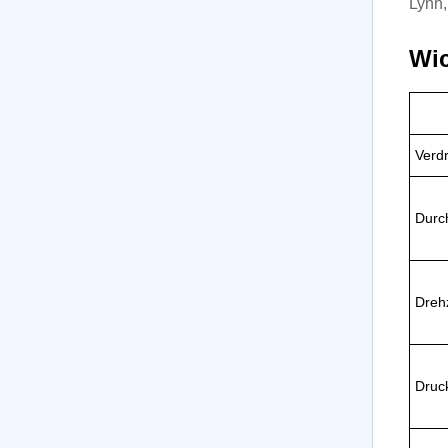
Lynn,
Wic
Verd
Durc
Dreh
Druc