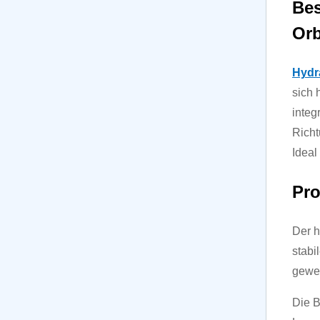
Bes
Orb
Hydr
sich 
integ
Richt
Ideal
Pr
Der h
stabi
gewer
Die B