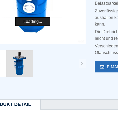
Belastbarkei
Zuverlässig
aushalten k
Loading...
kann.
Die Drehric
leicht und r
Verschieden
Ölanschluss
E-MA
DUKT DETAIL