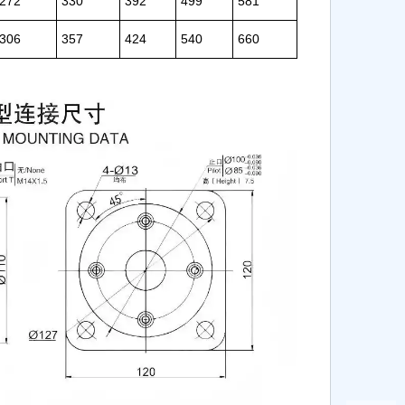
272
330
392
499
581
306
357
424
540
660