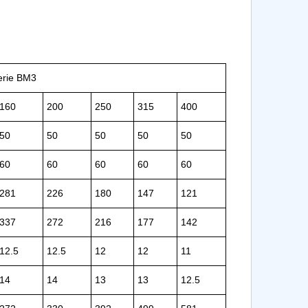
Serie BM3
160
200
250
315
400
50
50
50
50
50
60
60
60
60
60
281
226
180
147
121
337
272
216
177
142
12.5
12.5
12
12
11
14
14
13
13
12.5